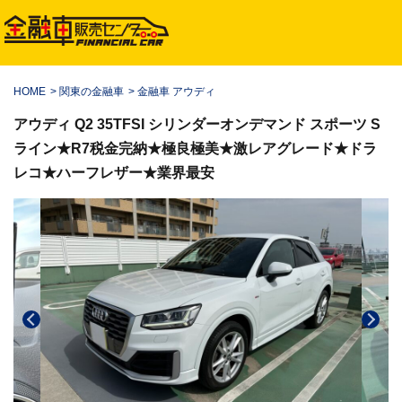
HOME
>
関東の金融車
>
金融車 アウディ
アウディ Q2 35TFSI シリンダーオンデマンド スポーツ S
ライン★R7税金完納★極良極美★激レアグレード★ドラ
レコ★ハーフレザー★業界最安