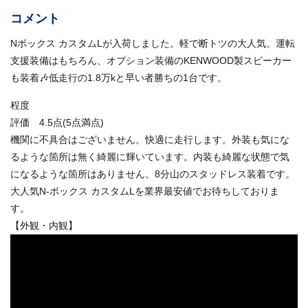
コメント
Nボックス カスタムLが入荷しました。軽で断トツの大人気。運転
支援装備はもちろん、オプション装備のKENWOOD製スピーカー
も装着🎶低走行の1.8万kと早い者勝ちの1台です。
程度
評価 4.5点(5点満点)
機関に不具合はございません。快適に走行します。外装も気にな
るような箇所は無く綺麗に輝いています。内装も綺麗な状態で気
になるような箇所はありません。8分山のスタッドレス装着です。
大人気N-ボックス カスタムLを業界最安値でお待ちしておりま
す。
【外観・内観】