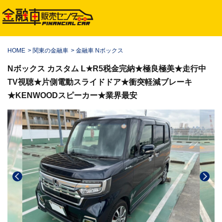
HOME
>
関東の金融車
>
金融車 Nボックス
Nボックス カスタム L★R5税金完納★極良極美★走行中
TV視聴★片側電動スライドドア★衝突軽減ブレーキ
★KENWOODスピーカー★業界最安