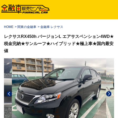
HOME
>
関東の金融車
>
金融車 レクサス
レクサスRX450h バージョンL エアサスペンション4WD★
税金完納★サンルーフ★ハイブリッド★極上車★国内最安
値