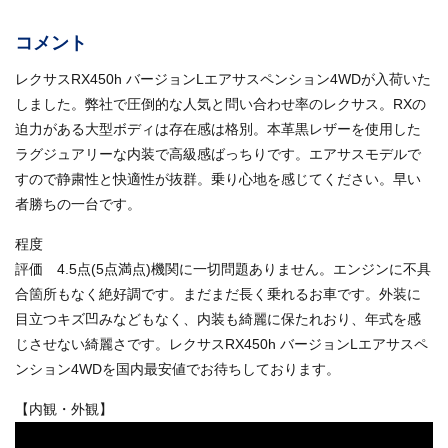
コメント
レクサスRX450h バージョンLエアサスペンション4WDが入荷いた
しました。弊社で圧倒的な人気と問い合わせ率のレクサス。RXの
迫力がある大型ボディは存在感は格別。本革黒レザーを使用した
ラグジュアリーな内装で高級感ばっちりです。エアサスモデルで
すので静粛性と快適性が抜群。乗り心地を感じてください。早い
者勝ちの一台です。
程度
評価 4.5点(5点満点)機関に一切問題ありません。エンジンに不具
合箇所もなく絶好調です。まだまだ長く乗れるお車です。外装に
目立つキズ凹みなどもなく、内装も綺麗に保たれおり、年式を感
じさせない綺麗さです。レクサスRX450h バージョンLエアサスペ
ンション4WDを国内最安値でお待ちしております。
【内観・外観】