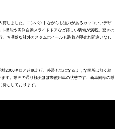
が入荷しました。コンパクトながらも迫力があるカッコいいデザ
スト機能や両側自動スライドドアなど嬉しい装備が満載。驚きの
走行。お洒落な社外カスタムホイールも装着🎶即売れ間違いなし
離2000キロと超低走行。外装も気になるような箇所は無く綺
います。動画の通り極美ほぼ未使用車の状態です。新車同様の厳
お待ちしております。