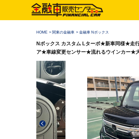
HOME
>
関東の金融車
>
金融車 Nボックス
Nボックス カスタム Lターボ★新車同様★走
ア★車線変更センサー★流れるウインカー★