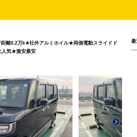
最
行距離0.2万k★社外アルミホイル★両側電動スライドド
大人気★激安最安