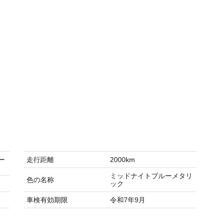
ー
走行距離
2000km
ミッドナイトブルーメタリ
色の名称
ック
車検有効期限
令和7年9月