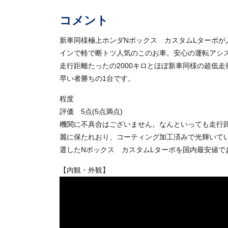
コメント
新車同様極上ホンダNボックス カスタムLターボ
インで軽で断トツ人気のこのお車。安心の運転アシ
走行距離たったの2000キロとほぼ新車同様の超低
早い者勝ちの1台です。
程度
評価 5点(5点満点)
機関に不具合はございません。なんといっても走行距
麗に保たれおり、コーティング加工済みで光輝いて
選したNボックス カスタムLターボを国内最安値で
【内観・外観】